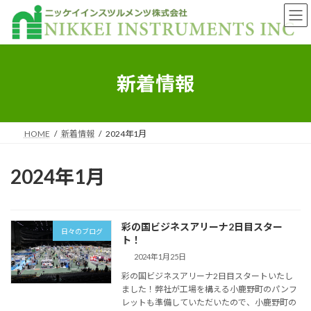
コ
ナ
ン
ビ
テ
ゲ
ン
ー
ツ
シ
へ
ョ
新着情報
ス
ン
キ
に
ッ
移
プ
動
HOME
新着情報
2024年1月
2024年1月
彩の国ビジネスアリーナ2日目スター
日々のブログ
ト！
2024年1月25日
彩の国ビジネスアリーナ2日目スタートいたし
ました！弊社が工場を構える小鹿野町のパンフ
レットも準備していただいたので、小鹿野町の